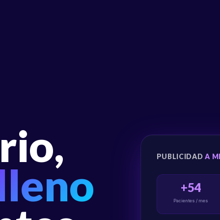
rio,
PUBLICIDAD
A M
lleno
+54
Pacientes / mes