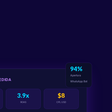
94%
Apertura
EDIDA
En vivo
WhatsApp Bot
3.9x
$8
ROAS
CPL USD