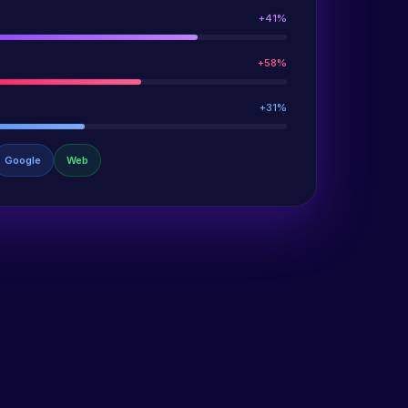
+41%
+58%
+31%
Google
Web