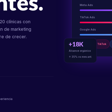
ntes.
Meta Ads
TikTok Ads
0 clínicas con
an de marketing
Google Ads
are de crecer.
+18K
Meta
TikTok
Alcance orgánico
↑ 35% vs mes ant.
eriencia