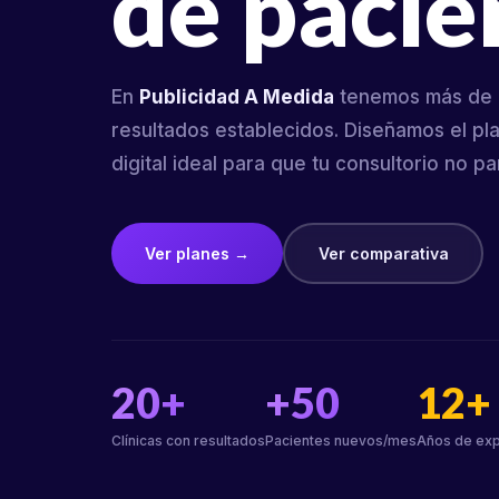
de pacie
En
Publicidad A Medida
tenemos más de 2
resultados establecidos. Diseñamos el pl
digital ideal para que tu consultorio no p
Ver planes →
Ver comparativa
20+
+50
12+
Clínicas con resultados
Pacientes nuevos/mes
Años de exp